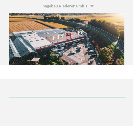
hagebau Niederer GmbH
