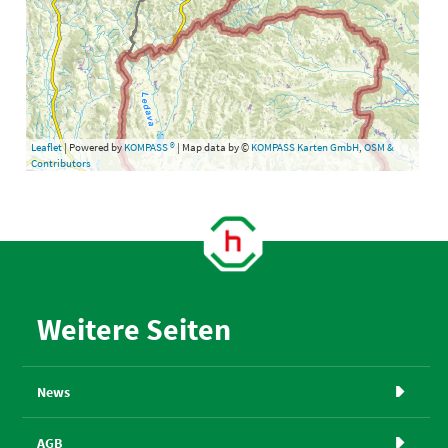
Leaflet
| Powered by
KOMPASS ®
| Map data by ©
KOMPASS Karten GmbH
,
OSM &
Contributors
Weitere Seiten
News

AGB
