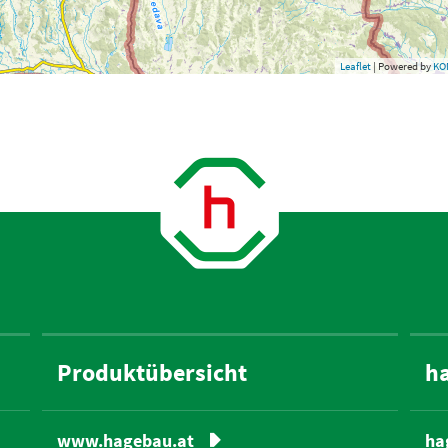
Leaflet
| Powered by
KO
Produktübersicht
h
ha
www.hagebau.at
