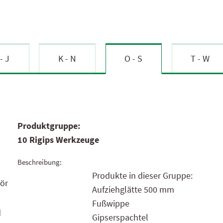
- J
K - N
O - S
T - W
Produktgruppe:
10 Rigips Werkzeuge
Beschreibung:
Produkte in dieser Gruppe:
ör
Aufziehglätte 500 mm
Fußwippe
d
Gipserspachtel