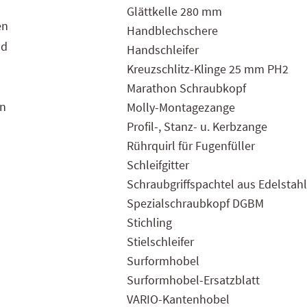
Glättkelle 280 mm
en
Handblechschere
nd
Handschleifer
Kreuzschlitz-Klinge 25 mm PH2
Marathon Schraubkopf
en
Molly-Montagezange
Profil-, Stanz- u. Kerbzange
Rührquirl für Fugenfüller
Schleifgitter
Schraubgriffspachtel aus Edelstahl
Spezialschraubkopf DGBM
Stichling
Stielschleifer
Surformhobel
Surformhobel-Ersatzblatt
VARIO-Kantenhobel