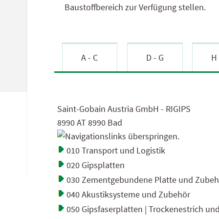
Info & Kassa
Baustoffbereich zur Verfügung stellen.
Kleineisen & Farben
Werkzeug & Gartentechnik
A - C
D - G
H 
Saint-Gobain Austria GmbH - RIGIPS
8990 AT 8990 Bad
010 Transport und Logistik
020 Gipsplatten
030 Zementgebundene Platte und Zubeh
040 Akustiksysteme und Zubehör
050 Gipsfaserplatten | Trockenestrich un