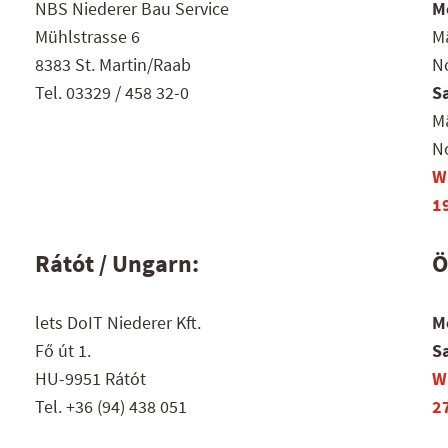
NBS Niederer Bau Service
Mo
Mühlstrasse 6
Mä
8383 St. Martin/Raab
No
Tel. 03329 / 458 32-0
S
Mä
No
W
1
Rátót / Ungarn:
Ö
lets DoIT Niederer Kft.
Mo
Fő út 1.
S
HU-9951 Rátót
W
Tel. +36 (94) 438 051
2