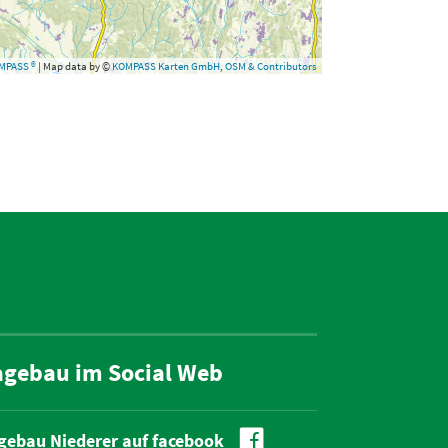
MPASS ®
| Map data by ©
KOMPASS Karten GmbH
,
OSM & Contributors
agebau im Social Web

gebau Niederer auf facebook